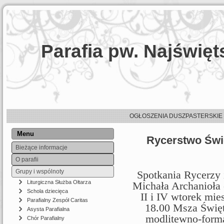
Parafia pw. Najświę
OGŁOSZENIA DUSZPASTERSKIE
Menu
Rycerstwo Świ
Bieżące informacje
O parafii
Grupy i wspólnoty
Spotkania Rycerzy 
Liturgiczna Służba Ołtarza
Michała Archanioła
Schola dziecięca
II i IV wtorek mie
Parafialny Zespół Caritas
18.00 Msza Święt
Asysta Parafialna
modlitewno-form
Chór Parafialny