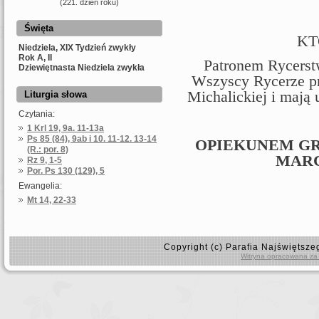
(221. dzień roku)
Święta
KT
Niedziela, XIX Tydzień zwykły
Rok A, II
Patronem Rycerstw
Dziewiętnasta Niedziela zwykła
Wszyscy Rycerze p
Michalickiej i mają
Liturgia słowa
Czytania:
1 Krl 19, 9a. 11-13a
Ps 85 (84), 9ab i 10. 11-12. 13-14
OPIEKUNEM GRU
(R.: por. 8)
MARC
Rz 9, 1-5
Por. Ps 130 (129), 5
Ewangelia:
Mt 14, 22-33
Copyright (c) Parafia Najświętsz
Witryna opracowana za 