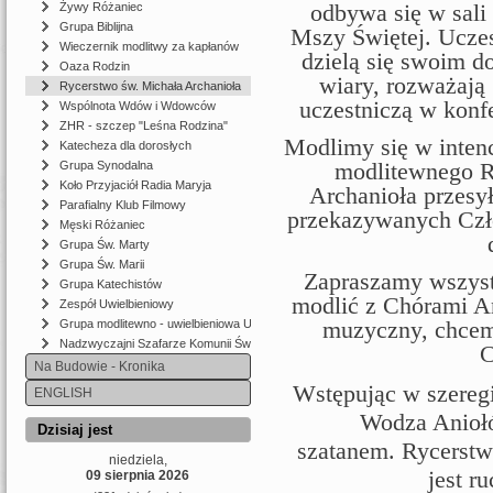
odbywa się w sali 
Żywy Różaniec
Grupa Biblijna
Mszy Świętej. Uczes
Wieczernik modlitwy za kapłanów
dzielą się swoim 
Oaza Rodzin
wiary, rozważają
Rycerstwo św. Michała Archanioła
uczestniczą w konfe
Wspólnota Wdów i Wdowców
ZHR - szczep "Leśna Rodzina"
Modlimy się w inten
Katecheza dla dorosłych
modlitewnego R
Grupa Synodalna
Koło Przyjaciół Radia Maryja
Archanioła przesy
Parafialny Klub Filmowy
przekazywanych Czł
Męski Różaniec
Grupa Św. Marty
Grupa Św. Marii
Zapraszamy wszystk
Grupa Katechistów
modlić z Chórami An
Zespół Uwielbieniowy
muzyczny, chcem
Grupa modlitewno - uwielbieniowa UFNI W PANU
Nadzwyczajni Szafarze Komunii Świętej
C
Na Budowie - Kronika
Wstępując w szereg
ENGLISH
Wodza Aniołó
Dzisiaj jest
szatanem.
Rycerstw
niedziela,
jest r
09 sierpnia 2026